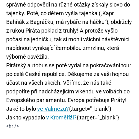
správné odpovědi na různé otázky získaly slovo do
tajenky. Poté, co dětem vyšla tajenka („Kapr
Bahňák z Bagráčku, má rybáře na háčku“), obdržely
z rukou Piráta poklad z truhly! A protože vyšlo
počasí na jedničku, tak si mohli všichni návštěvníci
nabídnout vynikající černobílou zmrzlinu, která
výborně osvěžila.
Pirátský autobus se poté vydal na pokračování tour
po celé České republice. Děkujeme za vaši hojnou
účast na všech akcích. Věříme, že nás také
podpoříte při nadcházejícím víkendu ve volbách do
Evropského parlamentu. Evropa potřebuje Piráty!
Jaké to bylo
ve Valmezu?
{:target="_blank"}
Jak to vypadalo
v Kroměříži?
{:target="_blank"}
<hr />