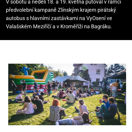
V sobotu a neděli 18. a 19. května putoval v rámci
předvolební kampaně Zlínským krajem pirátský
autobus s hlavními zastávkami na VyOsení ve
Valašském Meziříčí a v Kroměříži na Bagráku.