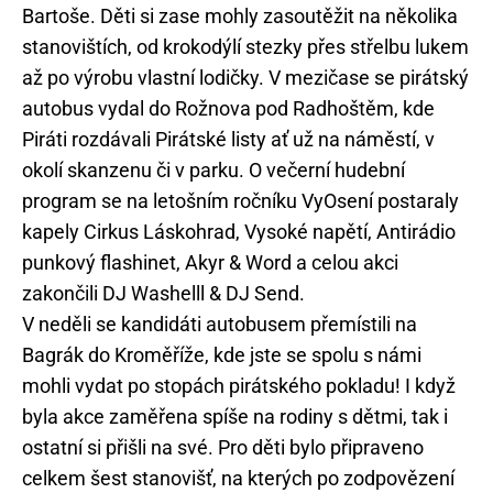
Bartoše. Děti si zase mohly zasoutěžit na několika
stanovištích, od krokodýlí stezky přes střelbu lukem
až po výrobu vlastní lodičky. V mezičase se pirátský
autobus vydal do Rožnova pod Radhoštěm, kde
Piráti rozdávali Pirátské listy ať už na náměstí, v
okolí skanzenu či v parku. O večerní hudební
program se na letošním ročníku VyOsení postaraly
kapely Cirkus Láskohrad, Vysoké napětí, Antirádio
punkový flashinet, Akyr & Word a celou akci
zakončili DJ Washelll & DJ Send.
V neděli se kandidáti autobusem přemístili na
Bagrák do Kroměříže, kde jste se spolu s námi
mohli vydat po stopách pirátského pokladu! I když
byla akce zaměřena spíše na rodiny s dětmi, tak i
ostatní si přišli na své. Pro děti bylo připraveno
celkem šest stanovišť, na kterých po zodpovězení