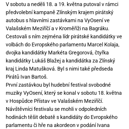
V sobotu a neděli 18. a 19. května putoval v rámci
předvolební kampaně Zlínským krajem pirátský
autobus s hlavními zastávkami na VyOsení ve
Valašském Meziříčí a v Kroměříži na Bagráku.
Cestovali s ním zejména lídr pirátské kandidátky ve
volbách do Evropského parlamentu Marcel Kolaja,
dvojka kandidátky Markéta Gregorová, čtyřka
kandidátky Lukáš Blažej a kandidátka za Zlínský
kraj Linda Matušková. Byl s nimi také předseda
Pirátů Ivan Bartoš.
První zastávkou byl hudební festival svobodné
muziky VyOsení, který se konal v sobotu 18. května
v Hospůdce Přístav ve Valašském Meziříčí.
Návštěvníci festivalu se mohli v odpoledních
hodinách těšit debatě s kandidáty do Evropského
parlamentu či hře na akordeon v podání Ivana