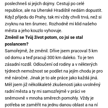
poslechneš si jejich dojmy. Cestuji po celé
republice, ale na Uherské Hradiště nedám dopustit.
Když přijedu do Prahy, tak mi vždy chvíli trvá, než si
zvyknu na ten šrumec. Rozhodně mi klid našeho
města a jeho kouzlo vyhovuje.
Změnil se Tvůj život potom, co jsi se stal
poslancem?
Samořejmě, že změnil. Dříve jsem pracoval 5 km
od domu a teď pracuji 300 km daleko. To je ten
zásadní rozdíl. Odloučení od rodiny a v některých
týdnech nemožnost se podílet na jejím chodu je pro
mě náročné. Jinak je to ale práce jako každá jiná.
Měl jsem již několikaleté zkušenosti jako uvolněný
radní města a ty mi samozřejmě v práci ve
sněmovně v mnoha směrech pomohly. Vždy je
potřeba se zaměřit na jednu danou oblast a na ní