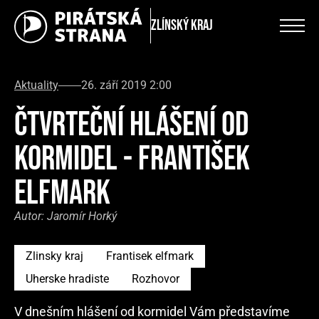
Zlínský kraj
Aktuality
26. září 2019 2:00
ČTVRTEČNÍ HLÁŠENÍ OD
KORMIDEL - FRANTIŠEK
ELFMARK
Autor:
Jaromír Horký
Zlinsky kraj
Frantisek elfmark
Uherske hradiste
Rozhovor
V dnešním hlášení od kormidel Vám představíme