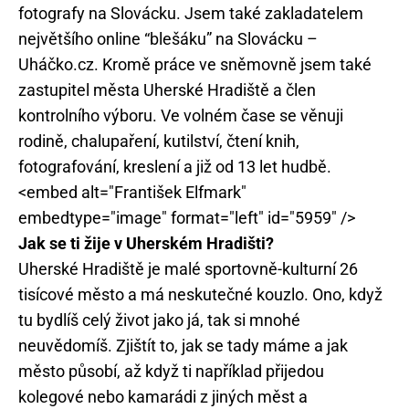
fotografy na Slovácku. Jsem také zakladatelem
největšího online “blešáku” na Slovácku –
Uháčko.cz. Kromě práce ve sněmovně jsem také
zastupitel města Uherské Hradiště a člen
kontrolního výboru. Ve volném čase se věnuji
rodině, chalupaření, kutilství, čtení knih,
fotografování, kreslení a již od 13 let hudbě.
<embed alt="František Elfmark"
embedtype="image" format="left" id="5959" />
Jak se ti žije v Uherském Hradišti?
Uherské Hradiště je malé sportovně-kulturní 26
tisícové město a má neskutečné kouzlo. Ono, když
tu bydlíš celý život jako já, tak si mnohé
neuvědomíš. Zjištít to, jak se tady máme a jak
město působí, až když ti například přijedou
kolegové nebo kamarádi z jiných měst a