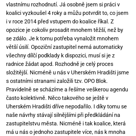
vlastnímu rozhodnutí. Já osobně jsem si práci v
koalici vyzkoušel 4 roky a můžu potvrdit to, co jsem
i v roce 2014 před vstupem do koalice říkal. Z
opozice je cokoliv prosadit mnohem těžší, než by
se zdálo. Je k tomu potřeba vynaložit mnohem
větší úsilí. Opoziční zastupitel nemá automaticky
všechny dílčí podklady k dispozici, musí si je z
radnice žádat apod. Rozhodně je celý proces
složitější. Nicméně u nás v Uherském Hradišti jsme
s ostatními stranami založili tzv. OPO Blok.
Pravidelně se scházíme a řešíme veškerou agendu
často kolektivně. Něco takového se ještě v
Uherském Hradišti dříve nepodařilo. I díky tomu se
naše návrhy stávají silnějšími při předkládání na
zastupitelstvu města. Nicméně i tak koalice, která
má u nás o jednoho zastupitele více, nás k mnoha