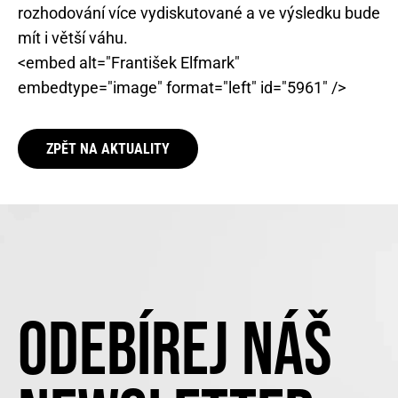
rozhodování více vydiskutované a ve výsledku bude
mít i větší váhu.
<embed alt="František Elfmark"
embedtype="image" format="left" id="5961" />
ZPĚT NA AKTUALITY
ODEBÍREJ NÁŠ