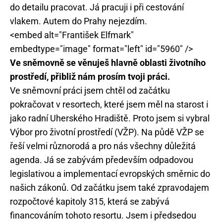
do detailu pracovat. Já pracuji i při cestování
vlakem. Autem do Prahy nejezdím.
<embed alt="František Elfmark"
embedtype="image" format="left" id="5960" />
Ve sněmovně se věnuješ hlavně oblasti životního
prostředí, přibliž nám prosím tvoji práci.
Ve sněmovní práci jsem chtěl od začátku
pokračovat v resortech, které jsem měl na starost i
jako radní Uherského Hradiště. Proto jsem si vybral
Výbor pro životní prostředí (VŽP). Na půdě VŽP se
řeší velmi různorodá a pro nás všechny důležitá
agenda. Já se zabývám především odpadovou
legislativou a implementací evropských směrnic do
našich zákonů. Od začátku jsem také zpravodajem
rozpočtové kapitoly 315, která se zabývá
financováním tohoto resortu. Jsem i předsedou