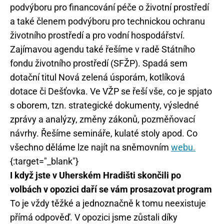
podvýboru pro financování péče o životní prostředí
a také členem podvýboru pro technickou ochranu
životního prostředí a pro vodní hospodářství.
Zajímavou agendu také řešíme v radě Státního
fondu životního prostředí (SFŽP). Spadá sem
dotační titul Nová zelená úsporám, kotlíková
dotace či Dešťovka. Ve VŽP se řeší vše, co je spjato
s oborem, tzn. strategické dokumenty, výsledné
zprávy a analýzy, změny zákonů, pozměňovací
návrhy. Řešíme semináře, kulaté stoly apod. Co
všechno děláme lze najít na sněmovním
webu.
{:target="_blank"}
I když jste v Uherském Hradišti skončili po
volbách v opozici daří se vám prosazovat program
To je vždy těžké a jednoznačně k tomu neexistuje
přímá odpověď. V opozici jsme zůstali díky