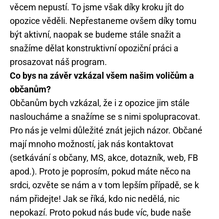
věcem nepustí. To jsme však díky kroku jít do
opozice věděli. Nepřestaneme ovšem díky tomu
být aktivní, naopak se budeme stále snažit a
snažíme dělat konstruktivní opoziční práci a
prosazovat náš program.
Co bys na závěr vzkázal všem našim voličům a
občanům?
Občanům bych vzkázal, že i z opozice jim stále
nasloucháme a snažíme se s nimi spolupracovat.
Pro nás je velmi důležité znát jejich názor. Občané
mají mnoho možností, jak nás kontaktovat
(setkávání s občany, MS, akce, dotazník, web, FB
apod.). Proto je poprosím, pokud máte něco na
srdci, ozvěte se nám a v tom lepším případě, se k
nám přidejte! Jak se říká, kdo nic nedělá, nic
nepokazí. Proto pokud nás bude víc, bude naše