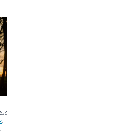
teré
k
.
h