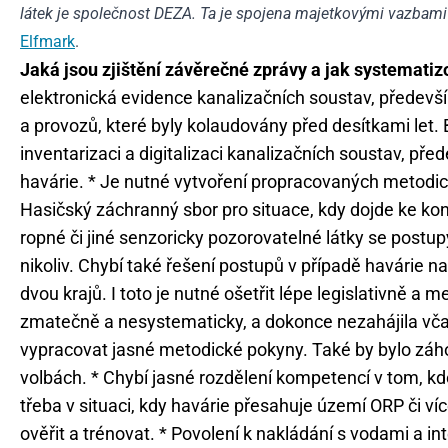
látek je společnost DEZA. Ta je spojena majetkovými vazbami 
Elfmark
.
Jaká jsou zjištění závěrečné zprávy a jak systemati
elektronická evidence kanalizačních soustav, předevší
a provozů, které byly kolaudovány před desítkami let.
inventarizaci a digitalizaci kanalizačních soustav, př
havárie. * Je nutné vytvoření propracovaných metodic
Hasičský záchranný sbor pro situace, kdy dojde ke kon
ropné či jiné senzoricky pozorovatelné látky se postupy
nikoliv. Chybí také řešení postupů v případě havárie n
dvou krajů. I toto je nutné ošetřit lépe legislativně a
zmatečně a nesystematicky, a dokonce nezahájila vča
vypracovat jasné metodické pokyny. Také by bylo záho
volbách. * Chybí jasné rozdělení kompetencí v tom, kdo
třeba v situaci, kdy havárie přesahuje území ORP či ví
ověřit a trénovat. * Povolení k nakládání s vodami a i