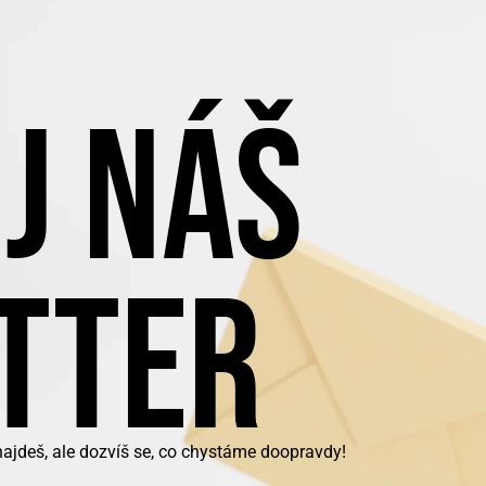
J NÁŠ
TTER
najdeš, ale dozvíš se, co chystáme doopravdy!