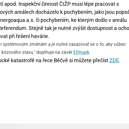
tí apod. Inspekční činnost ČIŽP musí lépe pracovat s
slových areálech docházelo k pochybením, jako jsou pops
Energoaqua a.s. či pochybením, ke kterým došlo v areálu
 Referendum. Stejně tak je nutné zvýšit dostupnost a och
at při řešení havárie.
dným systémovým změnám a je nutné zasazovat se o to, aby vůbec
 krizového stavu,"
doplňuje na závěr
Elfmark
.
ické katastrofě na řece Běčvě si můžete přečíst
ZDE
.