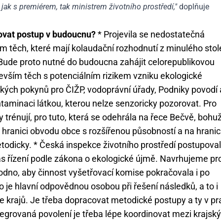
jak s premiérem, tak ministrem životního prostředí,"
doplňuje
zovat postup v budoucnu?
* Projevila se nedostatečná
m těch, které mají kolaudační rozhodnutí z minulého stol
 Bude proto nutné do budoucna zahájit celorepublikovou
edevším těch s potenciálním rizikem vzniku ekologické
kých pokynů pro ČIŽP, vodoprávní úřady, Podniky povodí 
taminaci látkou, kterou nelze senzoricky pozorovat. Pro
 trénují, pro tuto, která se odehrála na řece Bečvě, bohu
a hranici obvodu obce s rozšířenou působností a na hranic
 metodicky. * Česká inspekce životního prostředí postupova
s řízení podle zákona o ekologické újmě. Navrhujeme pr
dno, aby činnost vyšetřovací komise pokračovala i po
 je hlavní odpovědnou osobou při řešení následků, a to i
ce krajů. Je třeba dopracovat metodické postupy a ty v pr
ntegrovaná povolení je třeba lépe koordinovat mezi krajsk