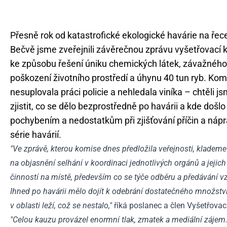
Přesně rok od katastrofické ekologické havárie na řec
Bečvě jsme zveřejnili závěrečnou zprávu vyšetřovací
ke způsobu řešení úniku chemických látek, závažného
poškození životního prostředí a úhynu 40 tun ryb. Kom
nesuplovala práci policie a nehledala viníka – chtěli j
zjistit, co se dělo bezprostředně po havárii a kde došlo
pochybením a nedostatkům při zjišťování příčin a náp
série havárií.
"Ve zprávě, kterou komise dnes předložila veřejnosti, klademe
na objasnění selhání v koordinaci jednotlivých orgánů a jejich
činností na místě, především co se týče odběru a předávání v
Ihned po havárii mělo dojít k odebrání dostatečného množstv
v oblasti leží, což se nestalo,"
říká poslanec a člen Vyšetřovac
"Celou kauzu provázel enormní tlak, zmatek a mediální zájem