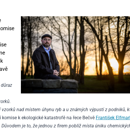
e
 komise
ise
sme
 k
ravě
 důraz
zorků.
í vzorků nad místem úhynu ryb a u známých výpustí z podniků, k
í komise k ekologické katastrofě na řece Bečvě
František Elfmar
. Důvodem je to, že jednou z firem poblíž místa úniku chemickýc