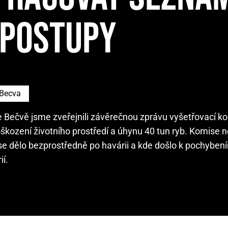
 POSTUPY
Becva
ce Bečvě jsme zveřejnili závěrečnou zprávu vyšetřovací k
kození životního prostředí a úhynu 40 tun ryb. Komise 
 co se dělo bezprostředně po havárii a kde došlo k pochyben
ií.