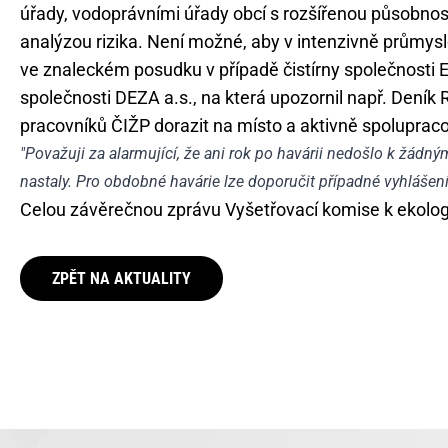
úřady, vodoprávními úřady obcí s rozšířenou působnos
analýzou rizika. Není možné, aby v intenzivně průmy
ve znaleckém posudku v případě čistírny společnosti 
společnosti DEZA a.s., na která upozornil např. Deník
pracovníků ČIŽP dorazit na místo a aktivně spolupracov
"Považuji za alarmující, že ani rok po havárii nedošlo k žá
nastaly. Pro obdobné havárie lze doporučit případné vyhlášení
Celou závěrečnou zprávu Vyšetřovací komise k ekolog
ZPĚT NA AKTUALITY