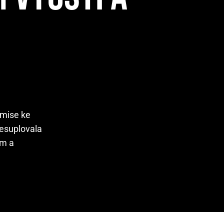
omise ke
nesuplovala
ím a