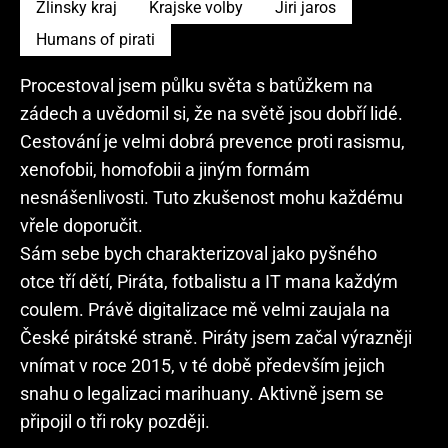
Zlinsky kraj
Krajske volby
Jiri jaros
Humans of pirati
Procestoval jsem půlku světa s batůžkem na
zádech a uvědomil si, že na světě jsou dobří lidé.
Cestování je velmi dobrá prevence proti rasismu,
xenofobii, homofobii a jiným formám
nesnášenlivosti. Tuto zkušenost mohu každému
vřele doporučit.
Sám sebe bych charakterizoval jako pyšného
otce tří dětí, Piráta, fotbalistu a IT mana každým
coulem. Právě digitalizace mě velmi zaujala na
České pirátské straně. Piráty jsem začal výrazněji
vnímat v roce 2015, v té době především jejich
snahu o legalizaci marihuany. Aktivně jsem se
připojil o tři roky později.