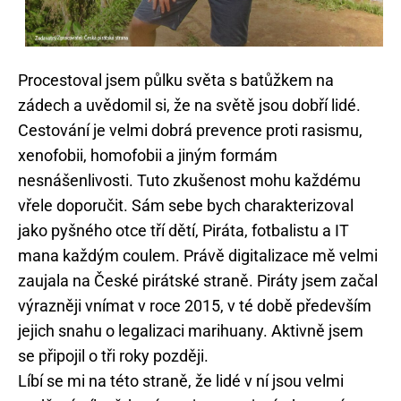
Procestoval jsem půlku světa s batůžkem na
zádech a uvědomil si, že na světě jsou dobří lidé.
Cestování je velmi dobrá prevence proti rasismu,
xenofobii, homofobii a jiným formám
nesnášenlivosti. Tuto zkušenost mohu každému
vřele doporučit. Sám sebe bych charakterizoval
jako pyšného otce tří dětí, Piráta, fotbalistu a IT
mana každým coulem. Právě digitalizace mě velmi
zaujala na České pirátské straně. Piráty jsem začal
výrazněji vnímat v roce 2015, v té době především
jejich snahu o legalizaci marihuany. Aktivně jsem
se připojil o tři roky později.
Líbí se mi na této straně, že lidé v ní jsou velmi