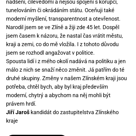
nadšení, cílevědomí a nejsou spojení s korupcí,
tunelováním či okrádáním státu. Oceňuji také
moderní myšlení, transparentnost a otevřenost.
Narodil jsem se ve Zlíně a žiji zde 45 let. Dospěl
jsem časem k názoru, že nastal čas vrátit městu,
kraji a zemi, co do mě vložila. I z tohoto důvodu
jsem se rozhodl angažovat v politice.
Spousta lidí i z mého okolí nadává na politiku a jen
málo z nich se snaží něco změnit. Já patřím do té
druhé skupiny. Změny v našem Zlínském kraji jsou
potřeba, chtěl bych, aby byl kraj především
moderní, chytrý a abychom na něj mohli být
právem hrdí.
Jiří Jaroš
kandidát do zastupitelstva Zlínského
kraje