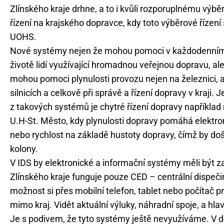
Zlínského kraje drhne, a to i kvůli rozporuplnému výb
řízení na krajského dopravce, kdy toto výběrové řízení še
UOHS.
Nové systémy nejen že mohou pomoci v každodenní
životě lidí využívající hromadnou veřejnou dopravu, al
mohou pomoci plynulosti provozu nejen na železnici, a
silnicích a celkově při správě a řízení dopravy v kraji. 
z takových systémů je chytré řízení dopravy například 
U.H-St. Město, kdy plynulosti dopravy pomáhá elektro
nebo rychlost na základě hustoty dopravy, čímž by došl
kolony.
V IDS by elektronické a informační systémy měli být za
Zlínského kraje funguje pouze CED – centrální dispečin
možnost si přes mobilní telefon, tablet nebo počítač pr
mimo kraj. Vidět aktuální výluky, náhradní spoje, a hla
Je s podivem, že tyto systémy ještě nevyužíváme. V 