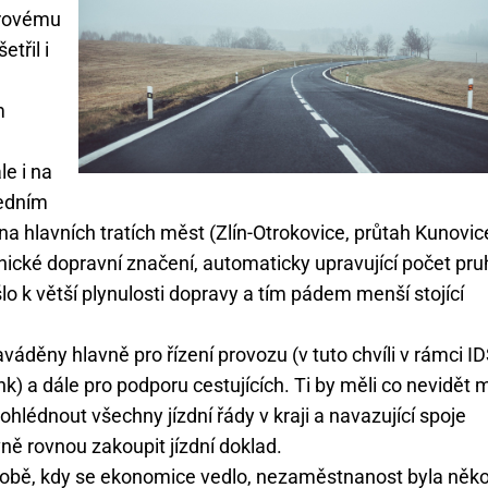
ěrovému
třil i
m
e
le i na
Jedním
na hlavních tratích měst (Zlín-Otrokovice, průtah Kunovic
nické dopravní značení, automaticky upravující počet pru
o k větší plynulosti dopravy a tím pádem menší stojící
váděny hlavně pro řízení provozu (v tuto chvíli v rámci I
k) a dále pro podporu cestujících. Ti by měli co nevidět m
ohlédnout všechny jízdní řády v kraji a navazující spoje
vně rovnou zakoupit jízdní doklad.
době, kdy se ekonomice vedlo, nezaměstnanost byla něko