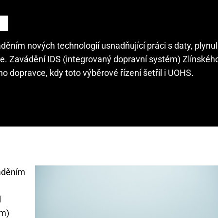
a
děním nových technologií usnadňující práci s daty, plynul
maje. Zavádění IDS (integrovaný dopravní systém) Zlínského
o dopravce, kdy toto výběrové řízení šetřil i UOHS.
váděním
l
ém)