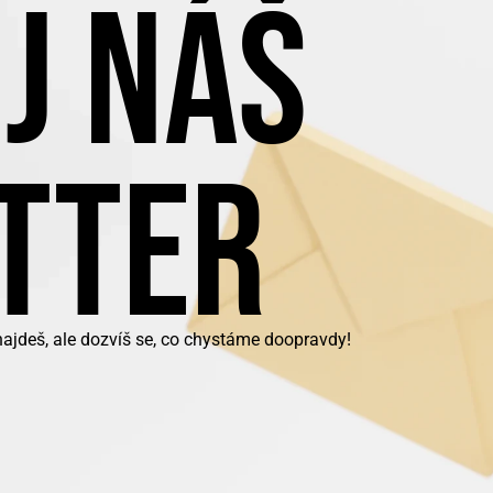
J NÁŠ
TTER
najdeš, ale dozvíš se, co chystáme doopravdy!