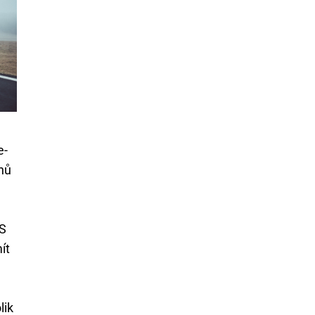
e-
hů
DS
ít
lik