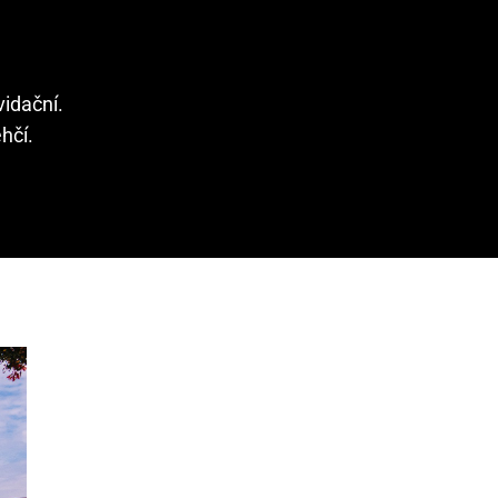
vidační.
hčí.