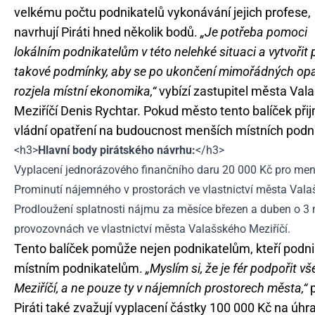
velkému počtu podnikatelů vykonávání jejich profese,
navrhují Piráti hned několik bodů.
„Je potřeba pomoci
lokálním podnikatelům v této nelehké situaci a vytvořit 
takové podmínky, aby se po ukončení mimořádných opa
rozjela místní ekonomika,“
vybízí zastupitel města Val
Meziříčí Denis Rychtar. Pokud město tento balíček při
vládní opatření na budoucnost menších místních pod
<h3>
Hlavní body pirátského návrhu:
</h3>
Vyplacení jednorázového finančního daru 20 000 Kč pro men
Prominutí nájemného v prostorách ve vlastnictví města Vala
Prodloužení splatnosti nájmu za měsíce březen a duben o 3 m
provozovnách ve vlastnictví města Valašského Meziříčí.
Tento balíček pomůže nejen podnikatelům, kteří podn
místním podnikatelům.
„Myslím si, že je fér podpořit
Meziříčí, a ne pouze ty v nájemních prostorech města,“
p
Piráti také zvažují vyplacení částky 100 000 Kč na 