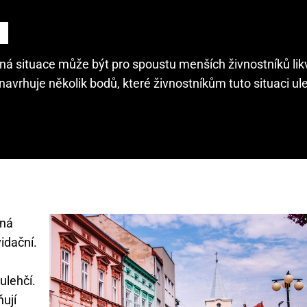
asná situace může být pro spoustu menších živnostníků lik
navrhuje několik bodů, které živnostníkům tuto situaci ule
sná
idační.
ulehčí.
ují