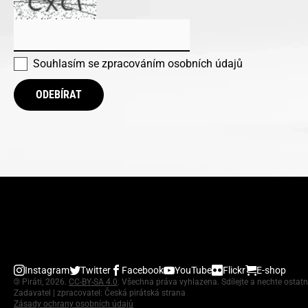
Souhlasím se
zpracováním osobních údajů
ODEBÍRAT
Instagram
Twitter
Facebook
YouTube
Flickr
E-shop
©
Piráti, 2026.
CC-BY-SA 4.0
. Všechna práva vyhlazena. Sdílejte a nechte ostatn
Zadavatel | zpracovatel: Česká pirátská strana
Zásady ochrany osobních údajů