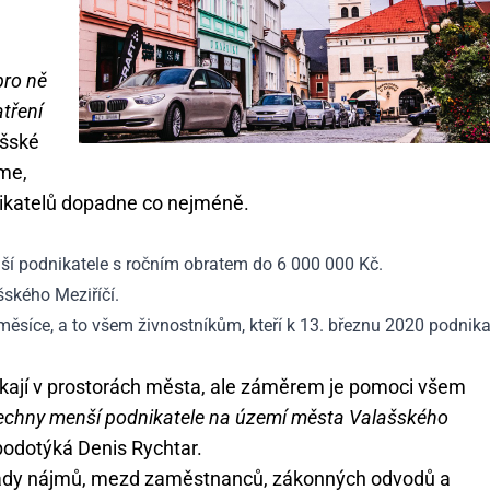
pro ně
tření
ašské
jme,
nikatelů dopadne co nejméně.
ší podnikatele s ročním obratem do 6 000 000 Kč.
šského Meziříčí.
ěsíce, a to všem živnostníkům, kteří k 13. březnu 2020 podnikal
ikají v prostorách města, ale záměrem je pomoci všem
 všechny menší podnikatele na území města Valašského
odotýká Denis Rychtar.
úhrady nájmů, mezd zaměstnanců, zákonných odvodů a