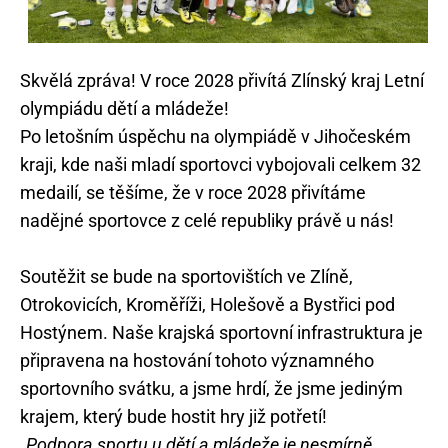
Skvělá zpráva! V roce 2028 přivítá Zlínský kraj Letní
olympiádu dětí a mládeže!
Po letošním úspěchu na olympiádě v Jihočeském
kraji, kde naši mladí sportovci vybojovali celkem 32
medailí, se těšíme, že v roce 2028 přivítáme
nadějné sportovce z celé republiky právě u nás!
Soutěžit se bude na sportovištích ve Zlíně,
Otrokovicích, Kroměříži, Holešově a Bystřici pod
Hostýnem. Naše krajská sportovní infrastruktura je
připravena na hostování tohoto významného
sportovního svátku, a jsme hrdí, že jsme jediným
krajem, který bude hostit hry již potřetí!
„Podpora sportu u dětí a mládeže je nesmírně