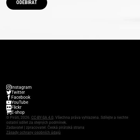
ODEBÍRAT
Instagram
Twitter
Facebook
YouTube
Flickr
E-shop
©
Piráti, 2026.
CC-BY-SA 4.0
. Všechna práva vyhlazena. Sdílejte a nechte
ostatní sdílet za stejných podmínek.
Zadavatel | zpracovatel: Česká pirátská strana
Zásady ochrany osobních údajů