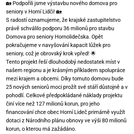
🏡 Podpořili jsme výstavbu nového domova pro
seniory v Horní Lidči! 🏡
S radostí oznamujeme, že krajské zastupitelstvo
právě schválilo podporu 36 milionů pro stavbu
Domova pro seniory Hornolidečska. Opět
pokračujeme v navyšování kapacit lůžek pro
seniory, což je obrovský krok vpřed! 🌟
Tento projekt řeší dlouhodobý nedostatek míst v
našem regionu a je krásným příkladem spolupráce
mezi krajem a obcemi. Díky tomuto domovu bude
25 nových seniorů moci prožít své stáří důstojně a v
pohodlí. Celkové předpokládané náklady projektu
činí více než 127 milionů korun, pro jeho
financování chce obec Horní Lideč primárně využít
dotaci z Národního plánu obnovy ve výši 80 milionů
korun, o kterou má zažádáno.