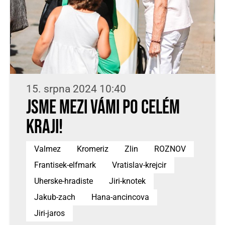
15. srpna 2024 10:40
Jsme mezi vámi po celém
kraji!
Valmez
Kromeriz
Zlin
ROZNOV
Frantisek-elfmark
Vratislav-krejcir
Uherske-hradiste
Jiri-knotek
Jakub-zach
Hana-ancincova
Jiri-jaros