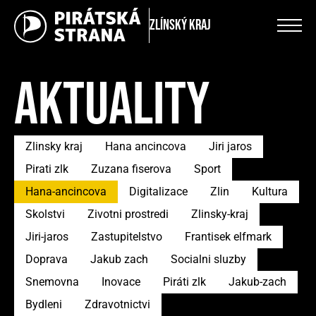
Zlínský kraj
AKTUALITY
Zlinsky kraj
Hana ancincova
Jiri jaros
Pirati zlk
Zuzana fiserova
Sport
Hana-ancincova
Digitalizace
Zlin
Kultura
Skolstvi
Zivotni prostredi
Zlinsky-kraj
Jiri-jaros
Zastupitelstvo
Frantisek elfmark
Doprava
Jakub zach
Socialni sluzby
Snemovna
Inovace
Piráti zlk
Jakub-zach
Bydleni
Zdravotnictvi