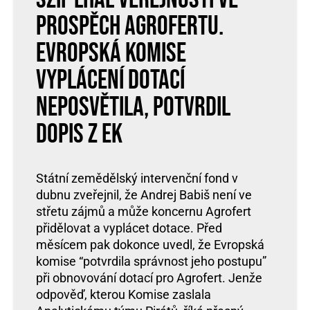
prospěch Agrofertu.
Evropská komise
vyplácení dotací
neposvětila, potvrdil
dopis z EK
Státní zemědělský intervenční fond v
dubnu zveřejnil, že Andrej Babiš není ve
střetu zájmů a může koncernu Agrofert
přidělovat a vyplácet dotace. Před
měsícem pak dokonce uvedl, že Evropská
komise “potvrdila správnost jeho postupu”
při obnovování dotací pro Agrofert. Jenže
odpověď, kterou Komise zaslala