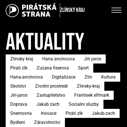
Zlínský kraj
AKTUALITY
Zlinsky kraj
Hana ancincova
Jiri jaros
Pirati zlk
Zuzana fiserova
Sport
Hana-ancincova
Digitalizace
Zlin
Kultura
Skolstvi
Zivotni prostredi
Zlinsky-kraj
Jiri-jaros
Zastupitelstvo
Frantisek elfmark
Doprava
Jakub zach
Socialni sluzby
Snemovna
Inovace
Piráti zlk
Jakub-zach
Bydleni
Zdravotnictvi