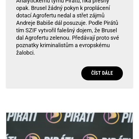
Analytickému týmu Pirátů, říká přesný
opak. Brusel žádný pokyn k proplácení
dotací Agrofertu nedal a střet zájmů
Andreje Babiše dál posuzuje. Podle Pirátů
tím SZIF vytvořil falešný dojem, že Brusel
dal Agrofertu zelenou. Předávají proto své
poznatky kriminalistům a evropskému
žalobci.
ČÍST DÁLE