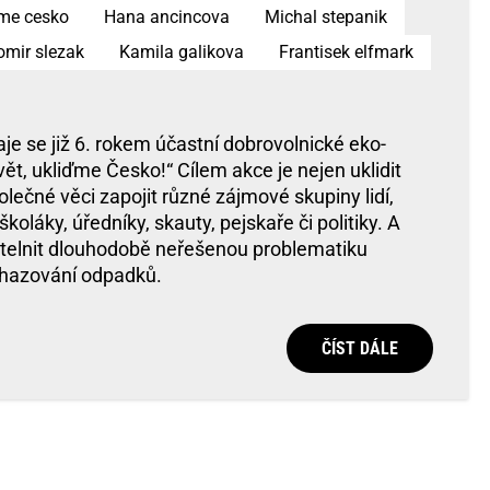
dme cesko
Hana ancincova
Michal stepanik
omir slezak
Kamila galikova
Frantisek elfmark
raje se již 6. rokem účastní dobrovolnické eko-
t, ukliďme Česko!“ Cílem akce je nejen uklidit
polečné věci zapojit různé zájmové skupiny lidí,
koláky, úředníky, skauty, pejskaře či politiky. A
itelnit dlouhodobě neřešenou problematiku
dhazování odpadků.
ČÍST DÁLE