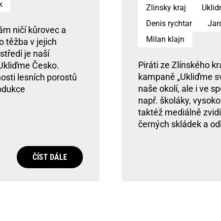
k
Zlinsky kraj
Ukli
Denis rychtar
Jar
ám ničí kůrovec a
Milan klajn
 těžba v jejich
středí je naší
Piráti ze Zlínského k
 Ukliďme Česko.
kampaně „Ukliďme svě
sti lesních porostů
naše okolí, ale i ve s
rodukce
např. školáky, vysokoš
taktéž mediálně zvid
černých skládek a o
ČÍST DÁLE