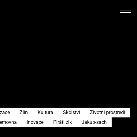
izace
Zlin
Kultura
Skolstvi
Zivotni prostredi
emovna
Inovace
Piráti zlk
Jakub-zach