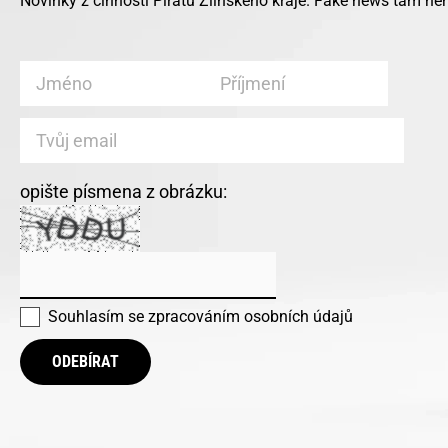
Novinky z činnosti Pirátů Zlínského kraje. Fake news tam ne
opište písmena z obrázku:
Souhlasím se
zpracováním osobních údajů
ODEBÍRAT