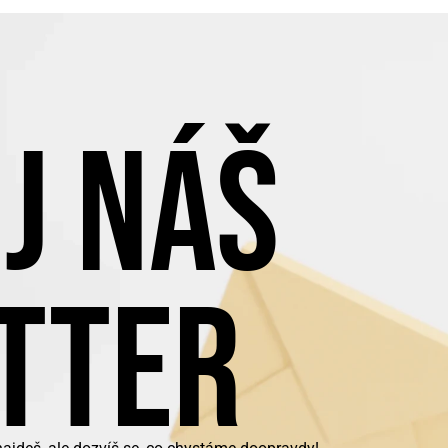
J NÁŠ
TTER