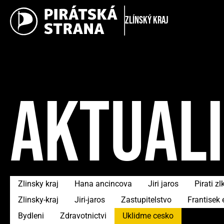
Zlínský kraj
AKTUAL
Zlinsky kraj
Hana ancincova
Jiri jaros
Pirati zl
Zlinsky-kraj
Jiri-jaros
Zastupitelstvo
Frantisek 
Bydleni
Zdravotnictvi
Uklidme cesko