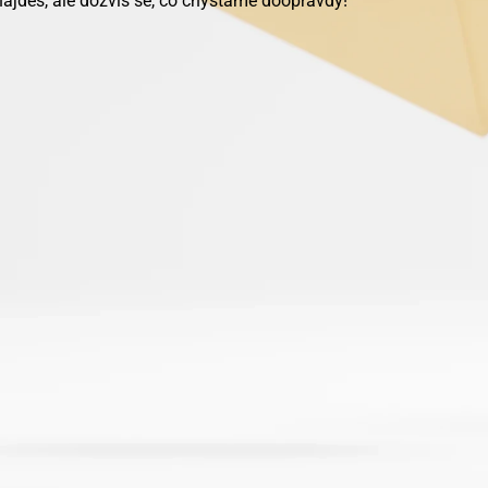
najdeš, ale dozvíš se, co chystáme doopravdy!