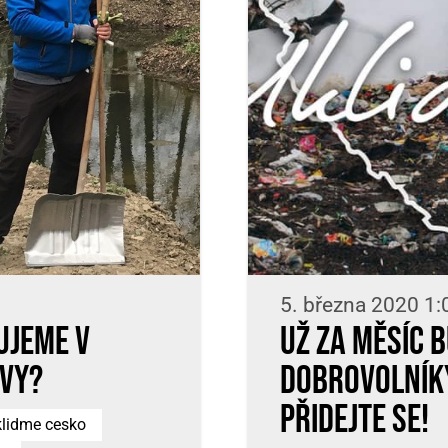
5. března 2020 1:
ujeme v
Už za měsíc b
 vy?
dobrovolníky
přidejte se!
lidme cesko