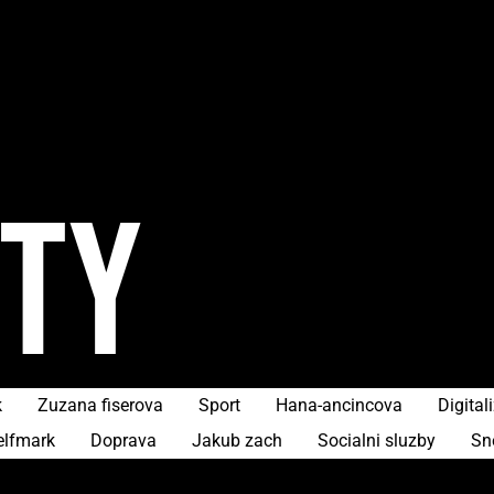
ITY
k
Zuzana fiserova
Sport
Hana-ancincova
Digital
elfmark
Doprava
Jakub zach
Socialni sluzby
Sn