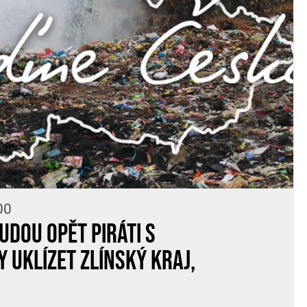
00
udou opět Piráti s
 uklízet Zlínský kraj,