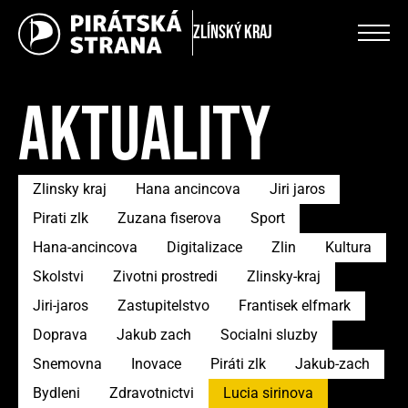
Zlínský kraj
AKTUALITY
Zlinsky kraj
Hana ancincova
Jiri jaros
Pirati zlk
Zuzana fiserova
Sport
Hana-ancincova
Digitalizace
Zlin
Kultura
Skolstvi
Zivotni prostredi
Zlinsky-kraj
Jiri-jaros
Zastupitelstvo
Frantisek elfmark
Doprava
Jakub zach
Socialni sluzby
Snemovna
Inovace
Piráti zlk
Jakub-zach
Bydleni
Zdravotnictvi
Lucia sirinova