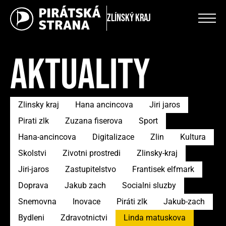
Zlínský kraj
AKTUALITY
Zlinsky kraj
Hana ancincova
Jiri jaros
Pirati zlk
Zuzana fiserova
Sport
Hana-ancincova
Digitalizace
Zlin
Kultura
Skolstvi
Zivotni prostredi
Zlinsky-kraj
Jiri-jaros
Zastupitelstvo
Frantisek elfmark
Doprava
Jakub zach
Socialni sluzby
Snemovna
Inovace
Piráti zlk
Jakub-zach
Bydleni
Zdravotnictvi
Linda matuskova