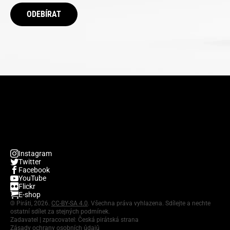
ODEBÍRAT
Instagram
Twitter
Facebook
YouTube
Flickr
E-shop
©
Piráti, 2026.
CC-BY-SA 4.0
. Všechna práva vyhlazena. Sdílejte a nechte
ostatní sdílet za stejných podmínek.
Zadavatel | zpracovatel: Česká pirátská strana
Zásady ochrany osobních údajů