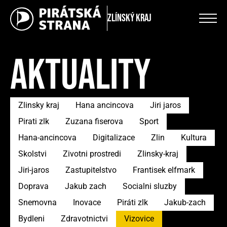
Zlínský kraj
AKTUALITY
Zlinsky kraj
Hana ancincova
Jiri jaros
Pirati zlk
Zuzana fiserova
Sport
Hana-ancincova
Digitalizace
Zlin
Kultura
Skolstvi
Zivotni prostredi
Zlinsky-kraj
Jiri-jaros
Zastupitelstvo
Frantisek elfmark
Doprava
Jakub zach
Socialni sluzby
Snemovna
Inovace
Piráti zlk
Jakub-zach
Bydleni
Zdravotnictvi
Vizovice