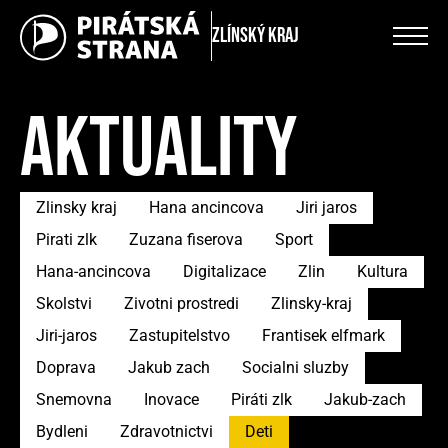
Zlínský kraj
AKTUALITY
Zlinsky kraj
Hana ancincova
Jiri jaros
Pirati zlk
Zuzana fiserova
Sport
Hana-ancincova
Digitalizace
Zlin
Kultura
Skolstvi
Zivotni prostredi
Zlinsky-kraj
Jiri-jaros
Zastupitelstvo
Frantisek elfmark
Doprava
Jakub zach
Socialni sluzby
Snemovna
Inovace
Piráti zlk
Jakub-zach
Bydleni
Zdravotnictvi
Deti