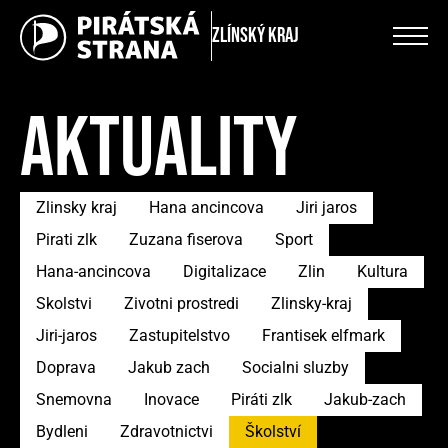
Zlínský kraj
AKTUALITY
Zlinsky kraj
Hana ancincova
Jiri jaros
Pirati zlk
Zuzana fiserova
Sport
Hana-ancincova
Digitalizace
Zlin
Kultura
Skolstvi
Zivotni prostredi
Zlinsky-kraj
Jiri-jaros
Zastupitelstvo
Frantisek elfmark
Doprava
Jakub zach
Socialni sluzby
Snemovna
Inovace
Piráti zlk
Jakub-zach
Bydleni
Zdravotnictvi
Školství