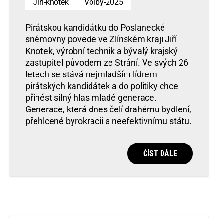
Jiri-knotek
Volby-2025
Pirátskou kandidátku do Poslanecké
sněmovny povede ve Zlínském kraji Jiří
Knotek, výrobní technik a bývalý krajský
zastupitel původem ze Strání. Ve svých 26
letech se stává nejmladším lídrem
pirátských kandidátek a do politiky chce
přinést silný hlas mladé generace.
Generace, která dnes čelí drahému bydlení,
přehlcené byrokracii a neefektivnímu státu.
ČÍST DÁLE