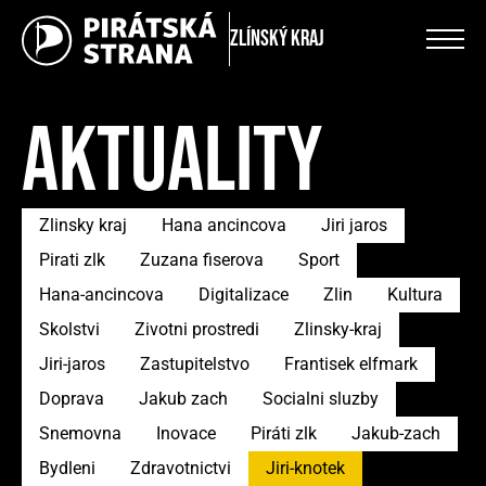
Zlínský kraj
AKTUALITY
Zlinsky kraj
Hana ancincova
Jiri jaros
Pirati zlk
Zuzana fiserova
Sport
Hana-ancincova
Digitalizace
Zlin
Kultura
Skolstvi
Zivotni prostredi
Zlinsky-kraj
Jiri-jaros
Zastupitelstvo
Frantisek elfmark
Doprava
Jakub zach
Socialni sluzby
Snemovna
Inovace
Piráti zlk
Jakub-zach
Bydleni
Zdravotnictvi
Jiri-knotek