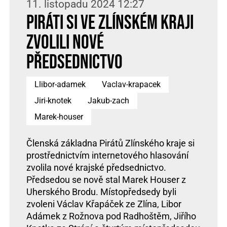
11. listopadu 2024 12:27
Piráti si ve Zlínském kraji
zvolili nové
předsednictvo
Llibor-adamek
Vaclav-krapacek
Jiri-knotek
Jakub-zach
Marek-houser
Členská základna Pirátů Zlínského kraje si
prostřednictvím internetového hlasování
zvolila nové krajské předsednictvo.
Předsedou se nově stal Marek Houser z
Uherského Brodu. Místopředsedy byli
zvoleni Václav Křapáček ze Zlína, Libor
Adámek z Rožnova pod Radhoštěm, Jiřího