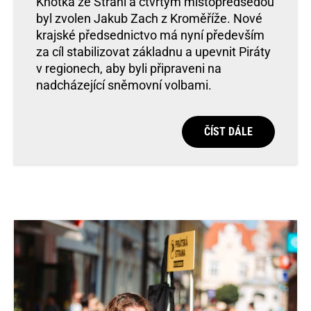
Knotka ze Strání a čtvrtým místopředsedou
byl zvolen Jakub Zach z Kroměříže. Nové
krajské předsednictvo má nyní především
za cíl stabilizovat základnu a upevnit Piráty
v regionech, aby byli připraveni na
nadcházející sněmovní volbami.
ČÍST DÁLE