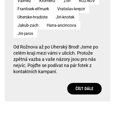
Valmez
Kromeriz
Zlin
ROZNOV
Frantisek-elfmark
Vratislav-krejcir
Uherske-hradiste
Jiri-knotek
Jakub-zach
Hana-ancincova
Jiri-jaros
Od Rožnova až po Uherský Brod! Jsme po
celém kraji mezi vámi v ulicích. Protože
zpětná vazba a vaše názory jsou pro nás
nejvíc. Pojďte se podívat na pár fotek z
kontaktních kampaní.
ČÍST DÁLE