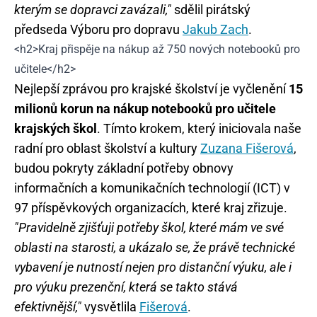
kterým se dopravci zavázali,"
sdělil pirátský
předseda Výboru pro dopravu
Jakub Zach
.
<h2>Kraj přispěje na nákup až 750 nových notebooků pro
učitele</h2>
Nejlepší zprávou pro krajské školství je vyčlenění
15
milionů korun na nákup notebooků pro učitele
krajských škol
. Tímto krokem, který iniciovala naše
radní pro oblast školství a kultury
Zuzana Fišerová
,
budou pokryty základní potřeby obnovy
informačních a komunikačních technologií (ICT) v
97 příspěvkových organizacích, které kraj zřizuje.
"Pravidelně zjišťuji potřeby škol, které mám ve své
oblasti na starosti, a ukázalo se, že právě technické
vybavení je nutností nejen pro distanční výuku, ale i
pro výuku prezenční, která se takto stává
efektivnější,"
vysvětlila
Fišerová
.