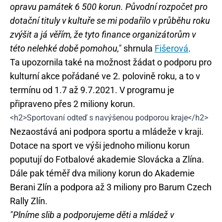
opravu památek 6 500 korun. Původní rozpočet pro
dotační tituly v kultuře se mi podařilo v průběhu roku
zvýšit a já věřím, že tyto finance organizátorům v
této nelehké době pomohou,"
shrnula
Fišerová
.
Ta upozornila také na možnost žádat o podporu pro
kulturní akce pořádané ve 2. polovině roku, a to v
termínu od 1.7 až 9.7.2021. V programu je
připraveno přes 2 miliony korun.
<h2>Sportovaní odteď s navýšenou podporou kraje</h2>
Nezaostává ani podpora sportu a mládeže v kraji.
Dotace na sport ve výši jednoho milionu korun
poputují do Fotbalové akademie Slovácka a Zlína.
Dále pak téměř dva miliony korun do Akademie
Berani Zlín a podpora až 3 miliony pro Barum Czech
Rally Zlín.
"Plníme slib a podporujeme děti a mládež v