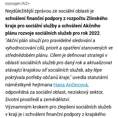
rozvoje</h2>
Nejdůležitější zprávou ze sociální oblasti je
schválení finanční podpory z rozpočtu Zlínského
kraje pro sociální služby a schválení Akčního
plánu rozvoje sociálních služeb pro rok 2022
.
"Akční plán slouží pro pravidelné sledování a
vyhodnocování cílů, priorit a opatření stanovených ve
střednědobém plánu. Cílem je definovat strategii v
oblasti sociálních služeb pro daný rok a aktualizovat
stávající krajskou síť sociálních služeb, aby lépe
pokrývala potřeby občanů kraje,"
uvedla statutární
náměstkyně hejtmana
Hana Ančincová
,
odpovědná za sociální oblast, neziskový sektor,
životní prostředí a zemědělství.
Významným krokem pro zlepšení sociálních služeb
v kraji je i schváleni finanční podpory z krajského