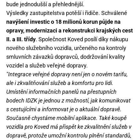
bude jednodušší a přehlednější.
Výsledky zastupitelstva potěší i řidiče. Schválené
navýšení investic o 18 milionů korun půjde na
opravy, modernizaci a rekonstrukci krajských cest
II. a III. třídy
. Společnost Koved posílí díky nákupu
nového služebního vozidla, určeného na kontroly
smluvních závazků dopravců, dodržování kvality
vozidel a služeb veřejné dopravy.
"Integrace veřejné dopravy není jen o novém tarifu,
ale i zkvalitňování služeb a komfortu pro lidi.
Umístění informačních panelů na přestupních
bodech IDZK je jednou z možností, jak komunikovat
s cestujícími a informovat je o aktuální dopravě.
Současně chystáme mobilní aplikace. Také koupě
vozidla pro Koved má přispět ke zkvalitnění služeb v
dopravě, protože umožní kontrolu plnění standardů,