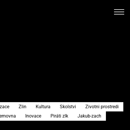
izace
Zlin
Kultura
Skolstvi
Zivotni prostredi
emovna
Inovace
Piráti zlk
Jakub-zach