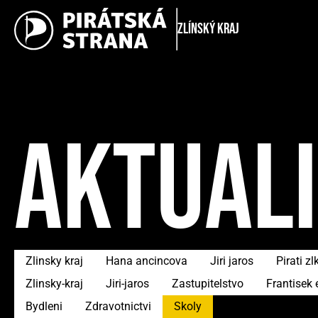
Zlínský kraj
AKTUAL
Zlinsky kraj
Hana ancincova
Jiri jaros
Pirati zl
Zlinsky-kraj
Jiri-jaros
Zastupitelstvo
Frantisek 
Bydleni
Zdravotnictvi
Skoly