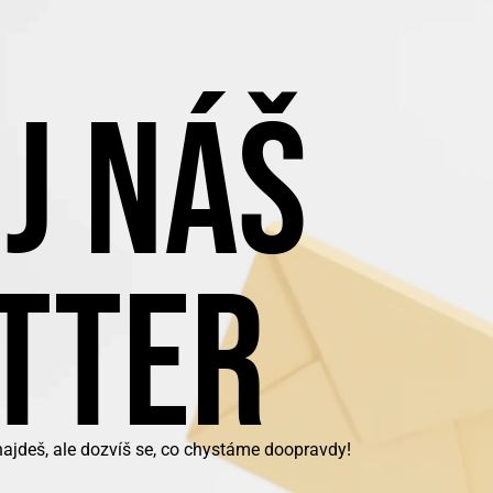
J NÁŠ
TTER
najdeš, ale dozvíš se, co chystáme doopravdy!