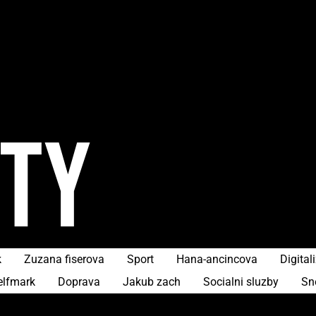
ITY
k
Zuzana fiserova
Sport
Hana-ancincova
Digital
elfmark
Doprava
Jakub zach
Socialni sluzby
Sn