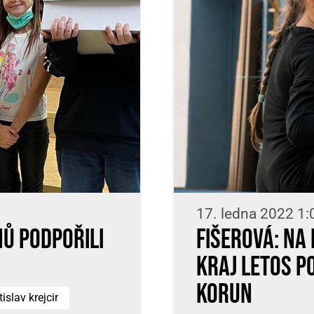
17. ledna 2022 1:
nů podpořili
Fišerová: Na
kraj letos p
korun
tislav krejcir