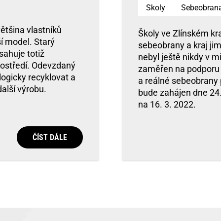
Skoly
Sebeobran
ětšina vlastníků
Školy ve Zlínském kr
ší model. Starý
sebeobrany a kraj ji
sahuje totiž
nebyl ještě nikdy v mi
prostředí. Odevzdaný
zaměřen na podporu r
ogicky recyklovat a
a reálné sebeobrany p
alší výrobu.
bude zahájen dne 24.
na 16. 3. 2022.
ČÍST DÁLE