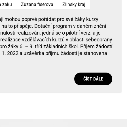
a zaku
Zuzana fiserova
Zlinsky kraj
aji mohou poprvé pořádat pro své žáky kurzy
m na to přispěje. Dotační program v daném znění
nulosti realizován, jedná se o pilotní verzi a je
ealizace vzdělávacích kurzů v oblasti sebeobrany
ro žáky 6. – 9. tříd základních škol. Příjem žádostí
 1. 2022 a uzávěrka příjmu žádostí je stanovena
ČÍST DÁLE