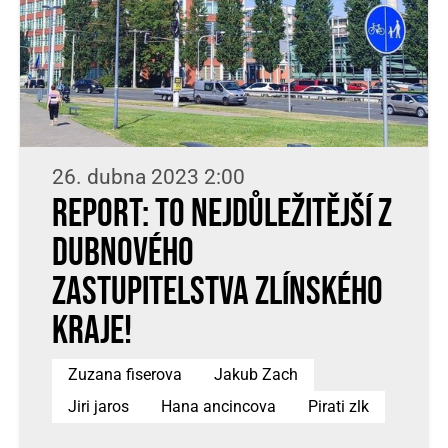
26. dubna 2023 2:00
Report: To nejdůležitější z
dubnového
zastupitelstva Zlínského
kraje!
Zuzana fiserova
Jakub Zach
Jiri jaros
Hana ancincova
Pirati zlk