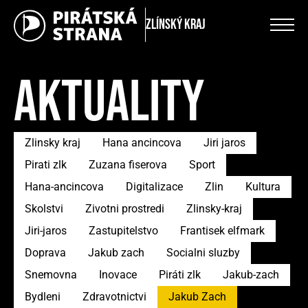
Zlínský kraj
AKTUALITY
Zlinsky kraj
Hana ancincova
Jiri jaros
Pirati zlk
Zuzana fiserova
Sport
Hana-ancincova
Digitalizace
Zlin
Kultura
Skolstvi
Zivotni prostredi
Zlinsky-kraj
Jiri-jaros
Zastupitelstvo
Frantisek elfmark
Doprava
Jakub zach
Socialni sluzby
Snemovna
Inovace
Piráti zlk
Jakub-zach
Bydleni
Zdravotnictvi
Jakub Zach