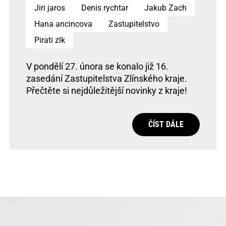
Jiri jaros
Denis rychtar
Jakub Zach
Hana ancincova
Zastupitelstvo
Pirati zlk
V pondělí 27. února se konalo již 16.
zasedání Zastupitelstva Zlínského kraje.
Přečtěte si nejdůležitější novinky z kraje!
ČÍST DÁLE