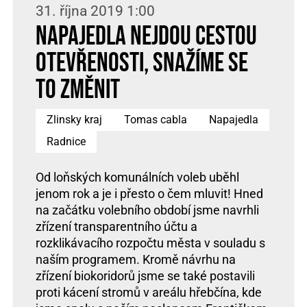
31. října 2019 1:00
Napajedla nejdou cestou
otevřenosti, snažíme se
to změnit
Zlinsky kraj
Tomas cabla
Napajedla
Radnice
Od loňských komunálních voleb uběhl
jenom rok a je i přesto o čem mluvit! Hned
na začátku volebního období jsme navrhli
zřízení transparentního účtu a
rozklikávacího rozpočtu města v souladu s
naším programem. Kromě návrhu na
zřízení biokoridorů jsme se také postavili
proti kácení stromů v areálu hřebčína, kde