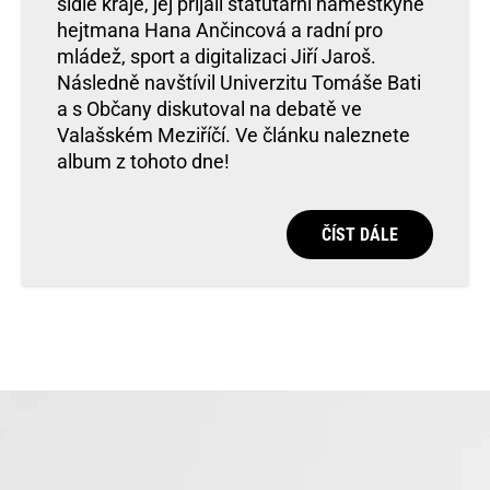
sídle kraje, jej přijali statutární náměstkyně
hejtmana Hana Ančincová a radní pro
mládež, sport a digitalizaci Jiří Jaroš.
Následně navštívil Univerzitu Tomáše Bati
a s Občany diskutoval na debatě ve
Valašském Meziříčí. Ve článku naleznete
album z tohoto dne!
ČÍST DÁLE