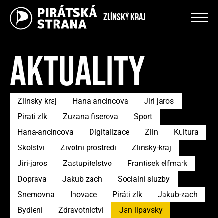
Zlínský kraj
AKTUALITY
Zlinsky kraj
Hana ancincova
Jiri jaros
Pirati zlk
Zuzana fiserova
Sport
Hana-ancincova
Digitalizace
Zlin
Kultura
Skolstvi
Zivotni prostredi
Zlinsky-kraj
Jiri-jaros
Zastupitelstvo
Frantisek elfmark
Doprava
Jakub zach
Socialni sluzby
Snemovna
Inovace
Piráti zlk
Jakub-zach
Bydleni
Zdravotnictvi
Jan lipavsky